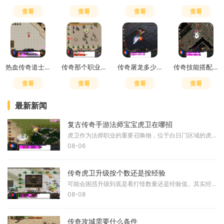
查看
查看
查看
查看
热血传奇道士嗜血术多少级
传奇那个职业升级快
传奇屠龙多少攻击力可以打
传奇技能搭配攻略
查看
查看
查看
查看
最新新闻
复古传奇手游法师宝宝虎卫在哪招
虎卫作为法师职业的重要召唤物，位于白日门区域的虎卫堂内。要抵达虎卫堂，玩家可从天尊背后的房间进入，然后沿路径一直向内部行进，直到最里侧的小屋即为目标地点。虎卫的招
08-06
传奇虎卫升级按个数还是按经验
可能会困惑升级到底是看打怪数量还是经验值。其实经过测试发现，虎卫升级并不是单纯由打怪数量或经验值决定的。带着虎卫刷一定数量的稻草人后计算升级所需数量，再换新虎卫刷
08-08
传奇攻城需要什么条件