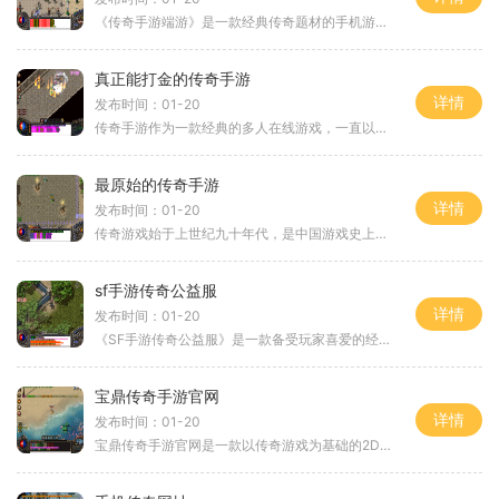
《传奇手游端游》是一款经典传奇题材的手机游戏，在手机上重现了传奇游戏的精髓和激情，让玩家随时随地都能够体验到传奇的刺激与乐趣。该游戏不仅具有极高的画面品质和流畅的
真正能打金的传奇手游
详情
发布时间：01-20
传奇手游作为一款经典的多人在线游戏，一直以来都备受玩家的喜爱。但是，在经历了多年的发展之后，市面上的传奇手游琳琅满目，选择一款能够真正带来畅快游戏体验并且能够赚取
最原始的传奇手游
详情
发布时间：01-20
传奇游戏始于上世纪九十年代，是中国游戏史上最具里程碑意义的游戏之一。这款2D游戏以角色扮演为核心，采用万人在线的形式，让玩家们享受到真实的玩家互动和激烈的战斗。它深受
sf手游传奇公益服
详情
发布时间：01-20
《SF手游传奇公益服》是一款备受玩家喜爱的经典传奇游戏，其公益服版本更是给广大玩家带来了全新的游戏体验。传奇公益服是指免费体验各种游戏内容，没有充值需求，让玩家可以更
宝鼎传奇手游官网
详情
发布时间：01-20
宝鼎传奇手游官网是一款以传奇游戏为基础的2D角色扮演游戏，游戏拥有万人在线同时在线的特点，并且提供了丰富的玩家互动和自由交易系统。宝鼎传奇手游官网中各种不同类型的装备