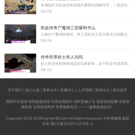
攻城战作为热血传奇游戏中重要的战略环节，一直是玩家们关注的焦点。在激烈的城市争夺战中，如何有效地攻占沙巴克城，成为了众多行会的战略目标。掌握攻城的关键条件，对于攻
08-08
热血传奇尸魔洞三层爆狗书么
人物在尸魔洞探索时，第三层的龙王是大家关注的重点目标之一，因为龙王确实有可能掉落高级技能书，这其中就包括了咱们经常提起的召唤神兽这本所谓的狗书，所以大家可以有机会
08-09
传奇世界妖士有人玩吗
妖士职业依然拥有稳定的玩家群体，这个职业凭借其独特的技能机制和战斗风格在传奇世界中占据一席之地。妖士擅长使用暗器进行攻击，具备隐身能力和较高的输出能力，在团队中扮
08-09
关于我们 | 游心公益 | 商务合作 | 客服中心 | 人才招聘 | 游戏论坛 | 家长监护
抵制不良游戏 拒绝盗版游戏 注意自我保护 谨防受骗上当 适度游戏益脑 沉迷游
戏伤身 合理安排时间 享受健康生活 ——《健康游戏忠告》
Copyright 2015-2026 hjymp168.com All Rights Reserved. 今冬搜服网 版权
所有
鄂ICP备2022013279号-2