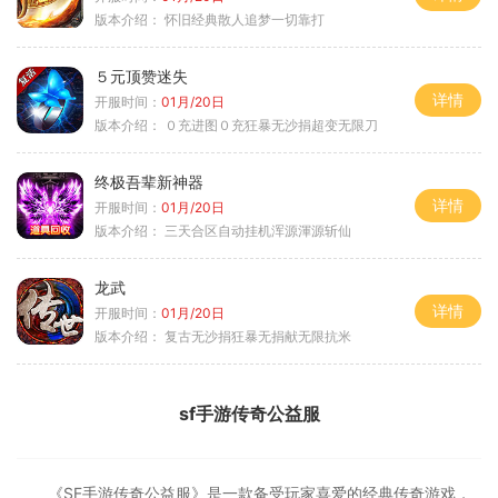
版本介绍：
怀旧经典散人追梦一切靠打
５元顶赞迷失
详情
开服时间：
01月/20日
版本介绍：
０充进图０充狂暴无沙捐超变无限刀
终极吾辈新神器
详情
开服时间：
01月/20日
版本介绍：
三天合区自动挂机浑源渾源斩仙
龙武
详情
开服时间：
01月/20日
版本介绍：
复古无沙捐狂暴无捐献无限抗米
sf手游传奇公益服
《SF手游传奇公益服》是一款备受玩家喜爱的经典传奇游戏，