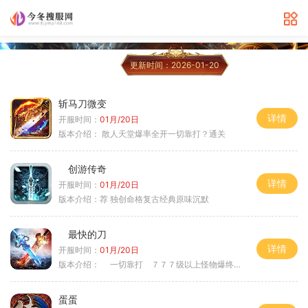
更新时间：2026-01-20
斩马刀微变
详情
开服时间：
01月/20日
版本介绍：
散人天堂爆率全开一切靠打？通关
创游传奇
详情
开服时间：
01月/20日
版本介绍：
荐 独创命格复古经典原味沉默
最快的刀
详情
开服时间：
01月/20日
版本介绍：
一切靠打 ７７７级以上怪物爆终极
蛋蛋