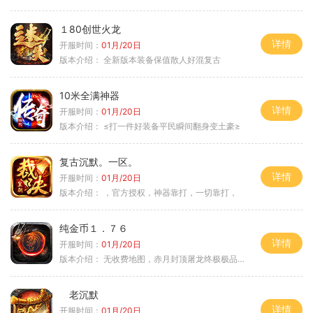
１80创世火龙
详情
开服时间：
01月/20日
版本介绍：
全新版本装备保值散人好混复古
10米全满神器
详情
开服时间：
01月/20日
版本介绍：
≤打一件好装备平民瞬间翻身变土豪≥
复古沉默。一区。
详情
开服时间：
01月/20日
版本介绍：
，官方授权，神器靠打，一切靠打，
纯金币１．７６
详情
开服时间：
01月/20日
版本介绍：
无收费地图，赤月封顶屠龙终极极品＋６
老沉默
详情
开服时间：
01月/20日