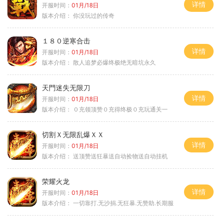
详情
开服时间：
01月/18日
版本介绍：
你没玩过的传奇
１８０逆寒合击
详情
开服时间：
01月/18日
版本介绍：
散人追梦必爆终极绝无暗坑永久
天門迷失无限刀
详情
开服时间：
01月/18日
版本介绍：
０充领顶赞０充得终极０充玩通关一
切割Ｘ无限乱爆ＸＸ
详情
开服时间：
01月/18日
版本介绍：
送顶赞送狂暴送自动捡物送自动挂机
荣耀火龙
详情
开服时间：
01月/18日
版本介绍：
一切靠打.无沙捐.无狂暴.无赞助.长期服