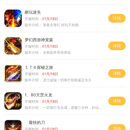
耐玩迷失
详情
开服时间：
01月/18日
版本介绍：
装备全靠打.好玩不枯燥
梦幻西游神宠篇
详情
开服时间：
01月/18日
版本介绍：
全新副本等你来战
１７６探秘之旅
详情
开服时间：
01月/18日
版本介绍：
道士超猛一切靠打拾取鉴定永久
1、80天罡火龙
详情
开服时间：
01月/18日
版本介绍：
一切靠打无合成，进服三分钟，好玩一整年。
最快的刀
详情
开服时间：
01月/18日