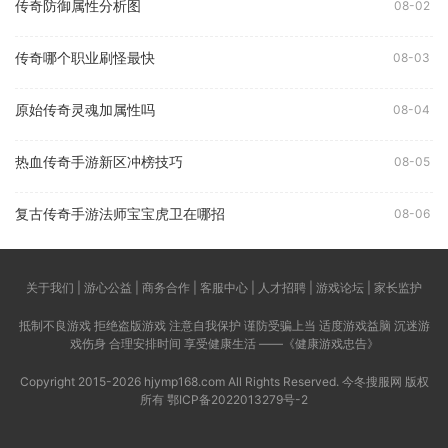
传奇防御属性分析图
08-02
传奇哪个职业刷怪最快
08-03
原始传奇灵魂加属性吗
08-04
热血传奇手游新区冲榜技巧
08-05
复古传奇手游法师宝宝虎卫在哪招
08-06
关于我们 | 游心公益 | 商务合作 | 客服中心 | 人才招聘 | 游戏论坛 | 家长监护
抵制不良游戏 拒绝盗版游戏 注意自我保护 谨防受骗上当 适度游戏益脑 沉迷游
戏伤身 合理安排时间 享受健康生活 ——《健康游戏忠告》
Copyright 2015-2026 hjymp168.com All Rights Reserved. 今冬搜服网 版权
所有
鄂ICP备2022013279号-2