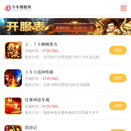
更新时间：2026-01-18
１．７６幽幽复古
详情
开服时间：
01月/18日
版本介绍：
全部靠打.内置挂机1.801.76火龙沉默微变
１８０战神终极
详情
开服时间：
01月/18日
版本介绍：
沙奖1888无赞助无暗坑无隐藏
狂暴神器专属
详情
开服时间：
01月/18日
版本介绍：
独家神器专属奇遇BOOS首爆大米不
西游记