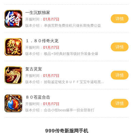
一生沉默独家
详情
开服时间：
01月/17日
版本介绍：
单挑荒野免费挂机只做长期免费公益
１．８０传奇火龙
详情
开服时间：
01月/17日
版本介绍：
极品+5经典好服等级好升装备全爆
复古灵宠
详情
开服时间：
01月/17日
版本介绍：
拾取鉴定铭文ＢＵＦＦ宝宝牛逼暗黑属性
８０苍蓝合击
详情
开服时间：
01月/17日
版本介绍：
合击小怪boss爆率一切全部靠打
999传奇新服网手机