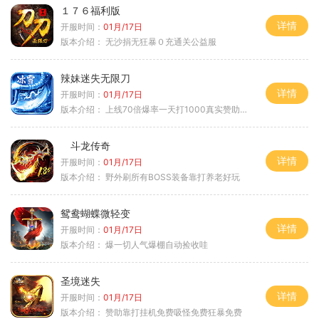
１７６福利版
详情
开服时间：
01月/17日
版本介绍：
无沙捐无狂暴０充通关公益服
辣妹迷失无限刀
详情
开服时间：
01月/17日
版本介绍：
上线70倍爆率一天打1000真实赞助一夜终
斗龙传奇
详情
开服时间：
01月/17日
版本介绍：
野外刷所有BOSS装备靠打养老好玩
鸳鸯蝴蝶微轻变
详情
开服时间：
01月/17日
版本介绍：
爆一切人气爆棚自动捡收哇
圣境迷失
详情
开服时间：
01月/17日
版本介绍：
赞助靠打挂机免费吸怪免费狂暴免费