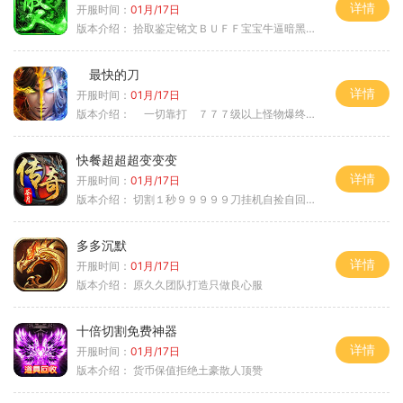
详情
开服时间：
01月/17日
版本介绍：
拾取鉴定铭文ＢＵＦＦ宝宝牛逼暗黑属性
最快的刀
详情
开服时间：
01月/17日
版本介绍：
一切靠打 ７７７级以上怪物爆终极
快餐超超超变变变
详情
开服时间：
01月/17日
版本介绍：
切割１秒９９９９９刀挂机自捡自回０血不
多多沉默
详情
开服时间：
01月/17日
版本介绍：
原久久团队打造只做良心服
十倍切割免费神器
详情
开服时间：
01月/17日
版本介绍：
货币保值拒绝土豪散人顶赞