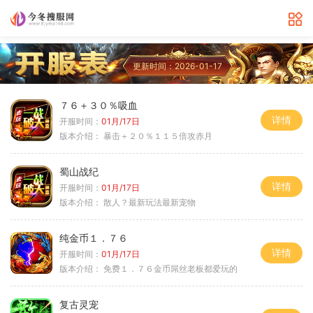
更新时间：2026-01-17
７６＋３０％吸血
详情
开服时间：
01月/17日
版本介绍：
暴击＋２０％１１５倍攻赤月
蜀山战纪
详情
开服时间：
01月/17日
版本介绍：
散人？最新玩法最新宠物
纯金币１．７６
详情
开服时间：
01月/17日
版本介绍：
免费１．７６金币屌丝老板都爱玩的
复古灵宠