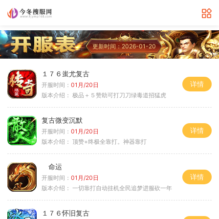
更新时间：2026-01-20
１７６蚩尤复古
详情
开服时间：
01月/20日
版本介绍：
极品＋５赞助可打刀刀绿毒道招猛虎
复古微变沉默
详情
开服时间：
01月/20日
版本介绍：
顶赞+终极全靠打。神器靠打
命运
详情
开服时间：
01月/20日
版本介绍：
一切靠打自动挂机全民追梦进服砍一年
１７６怀旧复古