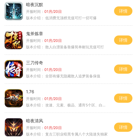
暗夜沉默
详情
开服时间：
01月/20日
版本介绍：
低消费无顶榜充值可打一切可爆
鬼斧炼章
详情
开服时间：
01月/20日
版本介绍：
散人白漂装备靠爆简单耐玩充值可打
三刀传奇
详情
开服时间：
01月/20日
版本介绍：
全部有爆无隐藏散人追梦装备保值
1.76
详情
开服时间：
01月/20日
版本介绍：
攻速、元素、极品、通宵5个区、白天10个区
暗夜清风
详情
开服时间：
01月/20日
版本介绍：
复古三职业暗黑专属八个大陆迷失独家