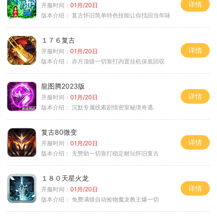
详情
开服时间：
01月/20日
版本介绍：
复古怀旧简单特色技能让你找回当年味
１７６复古
详情
开服时间：
01月/20日
版本介绍：
赤月顶级一切靠打内置挂机保底回収
龍图腾2023版
详情
开服时间：
01月/20日
版本介绍：
沉默专属线索剧情密室秘境奇遇.
复古80微变
详情
开服时间：
01月/20日
版本介绍：
无赞助一切靠打稳定耐玩怀旧复古
１８０天星火龙
详情
开服时间：
01月/20日
版本介绍：
免费满级自动捡物魔龙教主爆一切