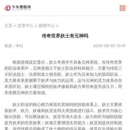
>
>
>
主页
文章中心
新闻中心
传奇世界妖士有元神吗
来源：本站
2026-06-05 13:41
根据游戏设定显示，妖士本身并不具备元神系统。在传奇世界
的职业体系中，元神是独立于妖士职业存特殊能力，主要与传统三
大职业战士、法师和道士相关联。妖士作为后来加入的第四职业，
其力量体系更侧重于妖术与妖力的运用，这与元神的灵力体系存在
本质区别。妖士通过独特的妖术修炼和妖力掌控来提升战斗力，而
非依赖元神的力量加成。
妖士职业的核心能力体现在其独特的技能体系上。妖士主要依
靠妖术、妖力、妖魂和妖灵这四大类技能进行战斗。妖术作为核心
输出技能，可以释放妖火、妖雷等强大攻击；妖力则作为辅助技能
提升妖术的伤害效果；妖魂主要增强生存能力；妖灵则提供控制效
果。这些技能共同构成了妖士独特的战斗风格，使其在近战输出和