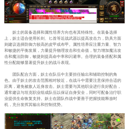
妖士的装备选择和属性培养方向也有其特殊性。在装备选择
上，妖士适合使用长剑、匕首等近战武器以提高攻击力，防具方面
则建议选择防御力较高的皮甲或布甲。属性培养应注重力量、智力
和敏捷的平衡发展，力量提升物理攻击和生命值，智力增加魔法攻
击和魔法防御，敏捷则提高命中率和闪避率。合理的装备搭配和属
性分配能够显著提升妖士的战斗表现。
团队配合方面，妖士在队伍中主要担任输出和辅助控制的角
色。由于妖士的攻击范围相对较近，在战斗中需要注意保持合适的
距离，避免被敌人近身攻击。妖士需要与其他职业进行良好配合，
通常建议与坦克职业组成队伍以保证自身安全，同时可配备治疗职
业提供生命恢复支持。妖士在团队作战中要善于把握技能释放时
机，充分发挥其输出和控制优势。