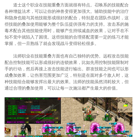
道士这个职业在技能重叠方面就很有特点。召唤系的技能配合
各种增益法术，可以让你的神兽变得更加强大。辅助技能中的治疗
和隐身也能与其他技能形成很好的配合，特别是在团队作战时，这
些技能的叠加使用能够为整个队伍提供强有力的支持。攻击系的施
毒术配合其他技能使用时，能够产生持续减血的效果，让对手在不
知不觉中就陷入了困境。这些技能的合理搭配需要一定的练习才能
掌握，但一旦熟练了就会发现战斗变得轻松很多。
法师职业在技能重叠方面也有自己独特的优势。远程攻击技能
配合控制技能可以形成很好的连锁效果，比如先用控制技能限制对
手的行动，然后再接上攻击技能进行输出。群攻技能之间也可以形
成叠加效果，让伤害范围更加广泛，特别是在面对多个敌人时，这
种技能组合能够发挥出最大的效果。法师的技能虽然消耗较大，但
通过合理的叠加使用，可以让每一次施法都产生最大的价值。