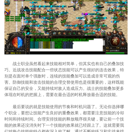
战士职业虽然看起来技能相对简单，但其实也有自己的叠加技
巧。近战攻击技能配合一些状态技能可以产生很好的连击效果，特
别是在面对单个强敌时，连续的技能叠加可以造成非常可观的伤
害。防御技能和攻击技能的合理交替使用也是很重要的，这样既能
保证自己的安全，又能持续对敌人造成压力。战士的技能叠加更多
体现在时机的把握上，需要在最合适的时机释放最合适的技能。
最后要说的就是技能使用的节奏和时机问题了。无论你选择哪
个职业，要想让技能产生良好的重叠效果，都需要注意技能的冷却
时间和持续时间。合理安排技能的释放顺序很关键，要让前一个技
能的效果还没消失时下一个技能的效果就已经跟上了。这就需要我
们对每个技能的特点都有深入的了解，通过不断的练习和实战来找