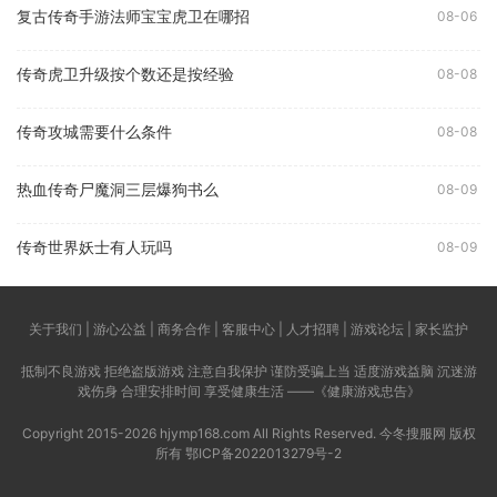
复古传奇手游法师宝宝虎卫在哪招
08-06
传奇虎卫升级按个数还是按经验
08-08
传奇攻城需要什么条件
08-08
热血传奇尸魔洞三层爆狗书么
08-09
传奇世界妖士有人玩吗
08-09
关于我们 | 游心公益 | 商务合作 | 客服中心 | 人才招聘 | 游戏论坛 | 家长监护
抵制不良游戏 拒绝盗版游戏 注意自我保护 谨防受骗上当 适度游戏益脑 沉迷游
戏伤身 合理安排时间 享受健康生活 ——《健康游戏忠告》
Copyright 2015-2026 hjymp168.com All Rights Reserved. 今冬搜服网 版权
所有
鄂ICP备2022013279号-2