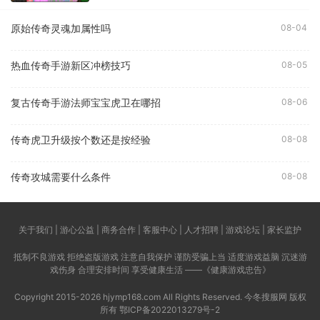
原始传奇灵魂加属性吗
08-04
热血传奇手游新区冲榜技巧
08-05
复古传奇手游法师宝宝虎卫在哪招
08-06
传奇虎卫升级按个数还是按经验
08-08
传奇攻城需要什么条件
08-08
关于我们 | 游心公益 | 商务合作 | 客服中心 | 人才招聘 | 游戏论坛 | 家长监护
抵制不良游戏 拒绝盗版游戏 注意自我保护 谨防受骗上当 适度游戏益脑 沉迷游
戏伤身 合理安排时间 享受健康生活 ——《健康游戏忠告》
Copyright 2015-2026 hjymp168.com All Rights Reserved. 今冬搜服网 版权
所有
鄂ICP备2022013279号-2