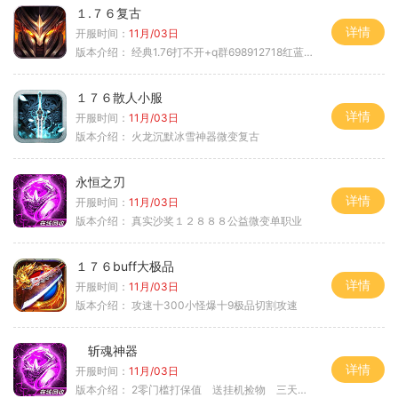
１.７６复古
详情
开服时间：
11月/03日
版本介绍：
经典1.76打不开+q群698912718红蓝毒符免费
１７６散人小服
详情
开服时间：
11月/03日
版本介绍：
火龙沉默冰雪神器微变复古
永恒之刃
详情
开服时间：
11月/03日
版本介绍：
真实沙奖１２８８８公益微变单职业
１７６buff大极品
详情
开服时间：
11月/03日
版本介绍：
攻速十300小怪爆十9极品切割攻速
斩魂神器
详情
开服时间：
11月/03日
版本介绍：
2零门槛打保值 送挂机捡物 三天合区