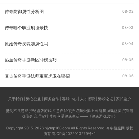
传奇防御属性分析图
08-02
传奇哪个职业刷怪最快
08-03
原始传奇灵魂加属性吗
08-04
热血传奇手游新区冲榜技巧
08-05
复古传奇手游法师宝宝虎卫在哪招
08-06
关于我们 | 游心公益 | 商务合作 | 客服中心 | 人才招聘 | 游戏论坛 | 家长监护
抵制不良游戏 拒绝盗版游戏 注意自我保护 谨防受骗上当 适度游戏益脑 沉迷游
戏伤身 合理安排时间 享受健康生活 ——《健康游戏忠告》
Copyright 2015-2026 hjymp168.com All Rights Reserved. 今冬搜服网 版权
所有
鄂ICP备2022013279号-2