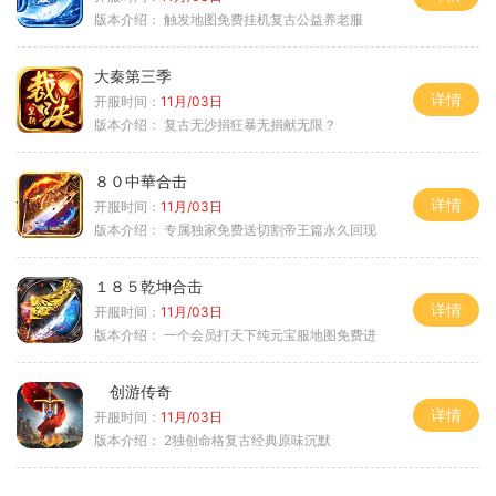
版本介绍：
触发地图免费挂机复古公益养老服
大秦第三季
详情
开服时间：
11月/03日
版本介绍：
复古无沙捐狂暴无捐献无限？
８０中華合击
详情
开服时间：
11月/03日
版本介绍：
专属独家免费送切割帝王篇永久回现
１８５乾坤合击
详情
开服时间：
11月/03日
版本介绍：
一个会员打天下纯元宝服地图免费进
创游传奇
详情
开服时间：
11月/03日
版本介绍：
2独创命格复古经典原味沉默