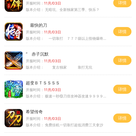
详情
开服时间：
11月/03日
版本介绍：
无暗坑、全新独家第三季、快乐？
最快的刀
详情
开服时间：
11月/03日
版本介绍：
一切靠打 ７７７级以上怪物爆终极
“ 赤子沉默
详情
开服时间：
11月/03日
版本介绍：
复古独家 靠打无坑
超变ＢＴＳＳＳＳ
详情
开服时间：
11月/03日
版本介绍：
极速一秒⑩刀倍攻神器攻速９９９９①挑
希望传奇
详情
开服时间：
11月/03日
版本介绍：
免费挂机一切靠打超低消费三天拿沙