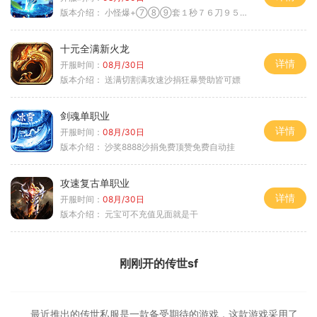
版本介绍：
小怪爆+⑦⑧⑨套１秒７６刀９５范围捡
十元全满新火龙
详情
开服时间：
08月/30日
版本介绍：
送满切割满攻速沙捐狂暴赞助皆可嫖
剑魂单职业
详情
开服时间：
08月/30日
版本介绍：
沙奖8888沙捐免费顶赞免费自动挂
攻速复古单职业
详情
开服时间：
08月/30日
版本介绍：
元宝可不充值见面就是干
刚刚开的传世sf
最近推出的传世私服是一款备受期待的游戏，这款游戏采用了