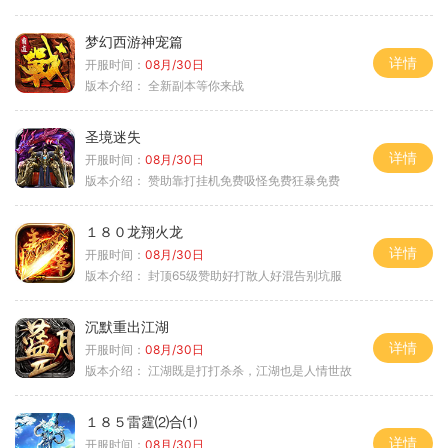
梦幻西游神宠篇
详情
开服时间：
08月/30日
版本介绍：
全新副本等你来战
圣境迷失
详情
开服时间：
08月/30日
版本介绍：
赞助靠打挂机免费吸怪免费狂暴免费
１８０龙翔火龙
详情
开服时间：
08月/30日
版本介绍：
封顶65级赞助好打散人好混告别坑服
沉默重出江湖
详情
开服时间：
08月/30日
版本介绍：
江湖既是打打杀杀，江湖也是人情世故
１８５雷霆⑵合⑴
详情
开服时间：
08月/30日