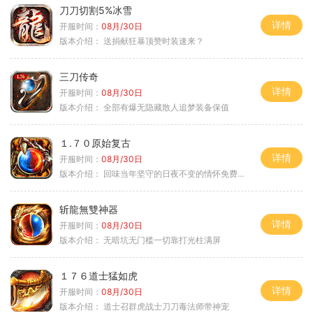
刀刀切割5%冰雪
详情
开服时间：
08月/30日
版本介绍：
送捐献狂暴顶赞时装速来？
三刀传奇
详情
开服时间：
08月/30日
版本介绍：
全部有爆无隐藏散人追梦装备保值
１.７０原始复古
详情
开服时间：
08月/30日
版本介绍：
回味当年坚守的日夜不变的情怀免费绿色
斩龍無雙神器
详情
开服时间：
08月/30日
版本介绍：
无暗坑无门槛一切靠打光柱满屏
１７６道士猛如虎
详情
开服时间：
08月/30日
版本介绍：
道士召群虎战士刀刀毒法师带神宠