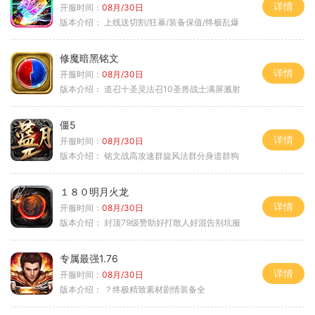
详情
开服时间：
08月/30日
版本介绍：
上线送切割/狂暴/装备保值/终极乱爆
修魔暗黑铭文
详情
开服时间：
08月/30日
版本介绍：
道召十圣灵法召10圣兽战士满屏溅射
僵5
详情
开服时间：
08月/30日
版本介绍：
铭文战高攻速群旋风法群分身道群狗
１８０明月火龙
详情
开服时间：
08月/30日
版本介绍：
封顶79级赞助好打散人好混告别坑服
专属最强1.76
详情
开服时间：
08月/30日
版本介绍：
？终极精致素材剧情装备全