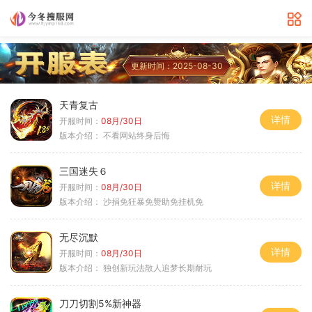
更新时间：2025-08-30
天青复古
详情
开服时间：
08月/30日
版本介绍：
不看网站终身后悔
三国迷失６
详情
开服时间：
08月/30日
版本介绍：
沙捐免狂暴免赞助免挂机免
无尽沉默
详情
开服时间：
08月/30日
版本介绍：
独创新玩法散人追梦长期耐玩
刀刀切割5%新神器