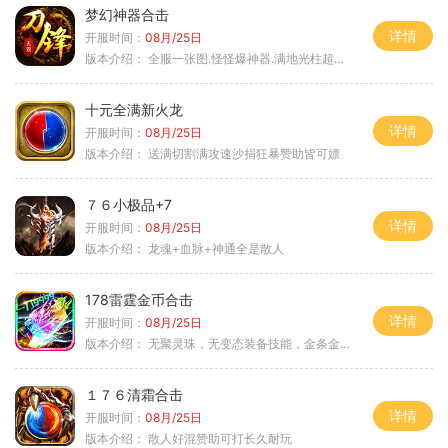
梦幻神器合击
详情
开服时间：
08月/25日
版本介绍：
全服一张图.怪怪爆神器.满地光柱超激情
十元全满新火龙
详情
开服时间：
08月/25日
版本介绍：
送满切割满攻速沙捐狂暴赞助皆可嫖
７６小极品+7
详情
开服时间：
08月/25日
版本介绍：
龙魂+血脉+神通全是散人
178雷霆金币合击
详情
开服时间：
08月/25日
版本介绍：
无聚灵珠，无变态装备技能，金条金刚石保底
１７６清霜合击
详情
开服时间：
08月/25日
版本介绍：
散人好混赞助可打长久耐玩