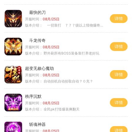
最快的刀
详情
开服时间：
08月/25日
版本介绍：
一切靠打 ７７７级以上怪物爆终极
斗龙传奇
详情
开服时间：
08月/25日
版本介绍：
野外刷所有BOSS装备靠打养老好玩
超变无赦心魔劫
详情
开服时间：
08月/25日
版本介绍：
自动挂机自动拾取自动？０充？
秩序沉默
详情
开服时间：
08月/25日
版本介绍：
全民pk打怪爆装爽翻天
斩魂神器
详情
开服时间：
08月/25日