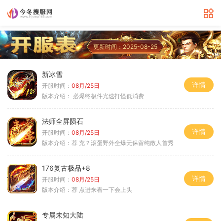
更新时间：2025-08-25
新冰雪
详情
开服时间：
08月/25日
版本介绍：
必爆终极件光速打怪低消费
法师全屏陨石
详情
开服时间：
08月/25日
版本介绍：
荐 充？滚蛋野外全爆无保留纯散人首秀
176复古极品+8
详情
开服时间：
08月/25日
版本介绍：
荐 点进来看一下会上头
专属未知大陆