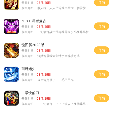
详情
开服时间：
08月/25日
版本介绍：
散人称王人人平等爆率拉满一切看脸
１８０霸者复古
详情
开服时间：
08月/25日
版本介绍：
一切靠打战士带毒纯元宝服小怪爆终极
龍图腾2023版
详情
开服时间：
08月/25日
版本介绍：
沉默专属线索剧情密室秘境奇遇.
耐玩迷失
详情
开服时间：
08月/25日
版本介绍：
ＧＭ肯定傻了，一毛不用充
最快的刀
详情
开服时间：
08月/25日
版本介绍：
一切靠打 ７７７级以上怪物爆终极