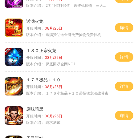
版本介绍：
2零门槛打保值 送挂机捡物 三天合区
送满火龙
详情
开服时间：
08月/25日
版本介绍：
送满赞助送全满免费捡物免费挂机
１８０正宗火龙
详情
开服时间：
08月/25日
版本介绍：
保底回収全网NO.1
１７６极品＋１０
详情
开服时间：
08月/25日
版本介绍：
１７６小极品＋１０道招猛宠法战带毒
原味暗黑
详情
开服时间：
08月/25日
版本介绍：
跪求测试