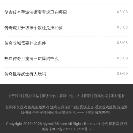
复古传奇手游法师宝宝虎卫在哪招
08-06
传奇虎卫升级按个数还是按经验
08-08
传奇攻城需要什么条件
08-08
热血传奇尸魔洞三层爆狗书么
08-09
传奇世界妖士有人玩吗
08-09
关于我们 | 游心公益 | 商务合作 | 客服中心 | 人才招聘 | 游戏论坛 | 家长监护
抵制不良游戏 拒绝盗版游戏 注意自我保护 谨防受骗上当 适度游戏益脑 沉迷游
戏伤身 合理安排时间 享受健康生活 ——《健康游戏忠告》
Copyright 2015-2026 hjymp168.com All Rights Reserved. 今冬搜服网 版权
所有
鄂ICP备2022013279号-2