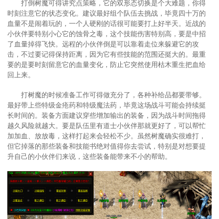
打倒树魔可得讲究点策略，它的双形态切换是个大难题，你得
时刻注意它的状态变化。建议最好组个队伍去挑战，毕竟四十万的
血量不是闹着玩的，一个人硬刚的话很可能要打上好半天。近战的
小伙伴要特别小心它的蚀骨之毒，这个技能伤害特别高，要是中招
了血量掉得飞快。远程的小伙伴倒是可以靠着走位来躲避它的攻
击，不过要记得保持距离，因为它有些技能的范围还挺大的。最重
要的是要时刻留意它的血量变化，防止它突然使用枯木重生把血给
回上来。
打树魔的时候准备工作可得做充分了，各种补给品都要带够。
最好带上些特级金疮药和特级魔法药，毕竟这场战斗可能会持续挺
长时间的。装备方面建议穿些增加输出的装备，因为战斗时间拖得
越久风险就越大。要是队伍里有道士小伙伴那就更好了，可以帮忙
加加血、放放毒，这样打起来会轻松不少。虽然树魔确实很难打，
但它掉落的那些装备和技能书绝对值得你去尝试，特别是对想要提
升自己的小伙伴们来说，这些装备能带来不小的帮助。