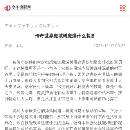
>
>
>
主页
文章中心
游戏中心
传奇世界魔域树魔爆什么装备
来源：本站
2025-12-17 00:25
各位小伙伴们肯定都想知道魔域树魔这家伙能爆出什么好宝贝
吧。咱这树魔可不是个小角色，它躲在魔域内腐蚀森林深处的树王
谷里，要是你想找它得先做好心理准备，因为这家伙有着惊人的四
十万血量，很多人看到它都选择直接跑路，毕竟那血量看着就让人
头皮发麻。这家伙可不简单，它拥有好几种厉害的技能，像是生命
之力、蚀骨之毒、魔灵护盾还有枯木重生，特别是那个枯木重生技
能特别让人头疼，要是不注意让它把血回上来那可就前功尽弃了。
说到大家最关心的掉落问题，树魔可是个移动的宝库，它身上
带着不少珍稀装备和技能书。从它身上能爆出来的好东西包括铁血
丹心、铁血技能残章这些珍贵的道具，还有本体强化技能和进阶秘
籍这样的成长必需品。最吸引人的是它会掉落流星火雨这类高价值