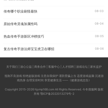
传奇哪个职业刷怪最快
08-03
原始传奇灵魂加属性吗
08-04
热血传奇手游新区冲榜技巧
08-05
复古传奇手游法师宝宝虎卫在哪招
08-06
关于我们 | 游心公益 | 商务合作 | 客服中心 | 人才招聘 | 游戏论坛 | 家长监护
抵制不良游戏 拒绝盗版游戏 注意自我保护 谨防受骗上当 适度游戏益脑 沉迷游
戏伤身 合理安排时间 享受健康生活 ——《健康游戏忠告》
Copyright 2015-2026 hjymp168.com All Rights Reserved. 今冬搜服网 版权
所有
鄂ICP备2022013279号-2