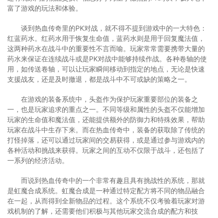
富了游戏的玩法和体验。
谈到热血传奇里的PK对战，就不得不提到游戏中的一大特色：
红蓝药水。红药水用于恢复生命值，蓝药水则是用于回复魔法值，
这两种药水在战斗中的重要性不言而喻。玩家常常需要携带大量的
药水来保证在连续战斗或是PK对战中能够持续作战。各种卷轴的使
用，如传送卷轴，可以让玩家瞬间移动到指定的地点，无论是快速
支援战友，还是及时撤退，都是战斗中不可或缺的策略之一。
在游戏的装备系统中，头盔作为保护玩家重要部位的装备之
一，也是玩家追求的重点之一。不同等级和属性的头盔不仅能增加
玩家的生命值和魔法值，还能提供额外的防御力和特殊效果，帮助
玩家在战斗中生存下来。而在热血传奇中，装备的获取除了传统的
打怪掉落，还可以通过玩家间的交易获得，或是通过参与游戏内的
各种活动和挑战来获得。玩家之间的互动不仅限于战斗，还包括了
一系列的经济活动。
而说到热血传奇中的一个非常有趣且具有挑战性的系统，那就
是虹魔合成系统。虹魔合成是一种通过特定配方将不同的物品融合
在一起，从而得到全新物品的过程。这个系统不仅考验着玩家对游
戏机制的了解，还需要他们积极与其他玩家交流合成的配方和技